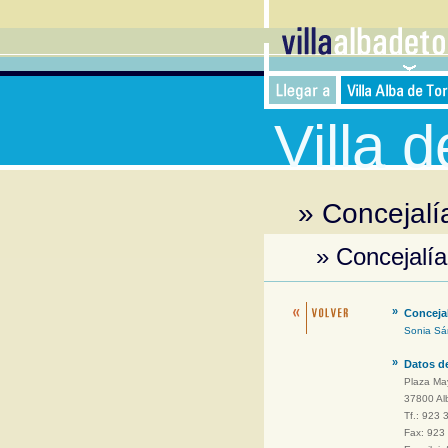
Villa 
» Concejalí
» Concejalí
»
Conceja
Sonia Sá
»
Datos d
Plaza May
37800 Al
Tf.: 923 
Fax: 923