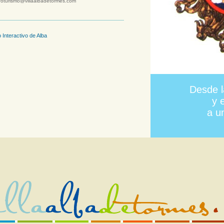
foturismo@villaalbadetormes.com
 Interactivo de Alba
Desde l
y 
a u