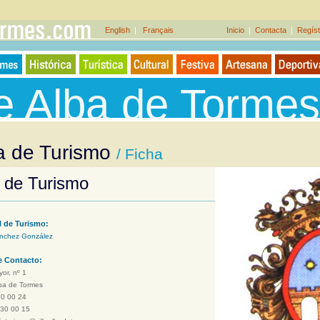
English
|
Français
Inicio
|
Contacta
|
Regíst
de Alba de Tormes
a de Turismo
/ Ficha
a de Turismo
l de Turismo:
nchez González
e Contacto:
or, nº 1
ba de Tormes
30 00 24
 30 00 15