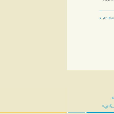
E-mail:
in
»
Ver Plano