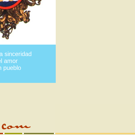
a sinceridad
el amor
n pueblo