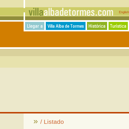
Englis
»
/ Listado