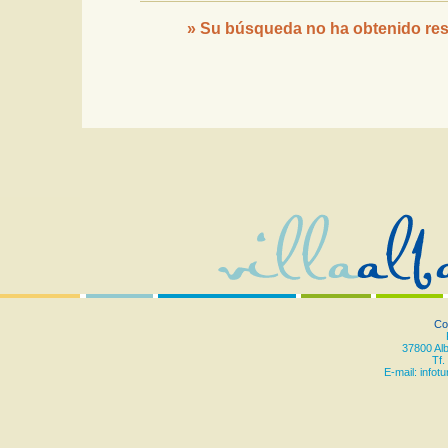
»
Su búsqueda no ha obtenido re
Co
37800 Al
Tf.
E-mail:
infot