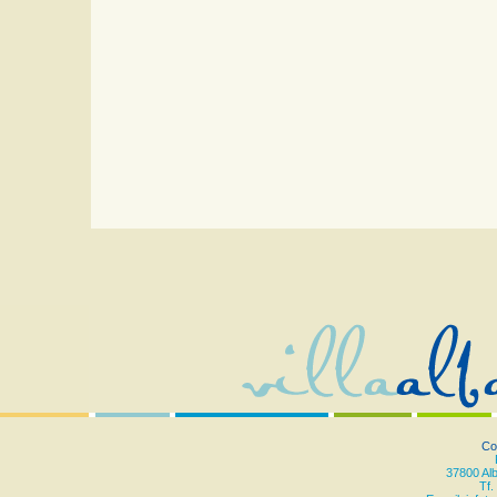
Co
37800 Al
Tf.