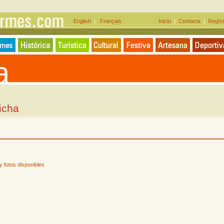
English
|
Français
Inicio
|
Contacta
|
Regíst
a
Ficha
 fotos disponibles