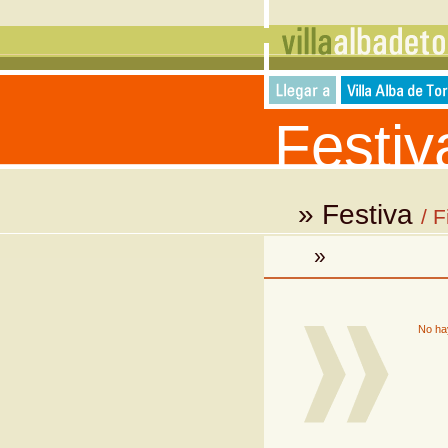
Festiv
» Festiva
/ 
»
No hay