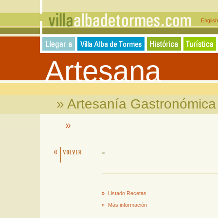
Englis
Artesana
» Artesanía Gastronómic
»
»
»
Listado Recetas
»
Más información