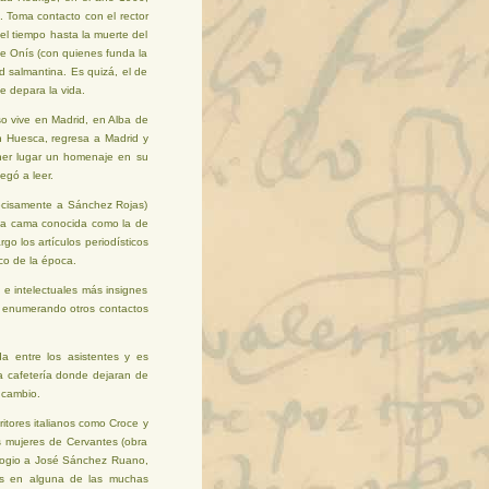
 Toma contacto con el rector
el tiempo hasta la muerte del
de Onís (con quienes funda la
dad salmantina. Es quizá, el de
le depara la vida.
o vive en Madrid, en Alba de
 Huesca, regresa a Madrid y
ner lugar un homenaje en su
egó a leer.
recisamente a Sánchez Rojas)
una cama conocida como la de
o los artículos periodísticos
co de la época.
 e intelectuales más insignes
r enumerando otros contactos
a entre los asistentes y es
a cafetería donde dejaran de
 cambio.
ritores italianos como Croce y
s mujeres de Cervantes (obra
 Elogio a José Sánchez Ruano,
das en alguna de las muchas