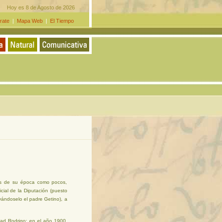
Hoy es 8 de Agosto de 2026
rate
|
Mapa Web
|
El Tiempo
etos de su época como pocos,
cial de la Diputación (puesto
vándoselo el padre Getino), a
dad Rodrigo; en el año 1900,