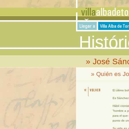
Histór
» José Sánc
» Quién es J
El último b
Es Sánchez 
Hábil croni
“hombre a pu
para el que 
punto de un 
Su vida es 