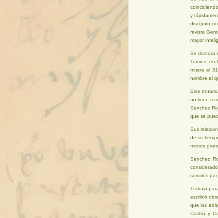
coincidiend
y rápidament
discípulo ci
revista Gent
mayor inteli
Se doctora 
Tormes, en 
muere el 31
nombre al qu
Este trotam
no tiene re
Sánchez Roja
que se pued
Sus relacion
de su tiemp
menos grato
Sánchez Roj
considerado
servirles po
Trabajó para
escribió ob
que los edi
Castila y C