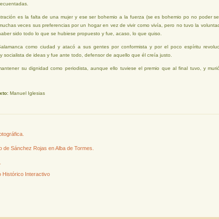
recuentadas.
tración es la falta de una mujer y ese ser bohemio a la fuerza (se es bohemio po no poder ser
uchas veces sus preferencias por un hogar en vez de vivir como vivía, pero no tuvo la volunta
aber sido todo lo que se hubiese propuesto y fue, acaso, lo que quiso.
alamanca como ciudad y atacó a sus gentes por conformista y por el poco espíritu revol
y socialista de ideas y fue ante todo, defensor de aquello que él creía justo.
antener su dignidad como periodista, aunque ello tuviese el premio que al final tuvo, y murió
xto:
Manuel Iglesias
otográfica.
 de Sánchez Rojas en Alba de Tormes.
.
 Histórico Interactivo