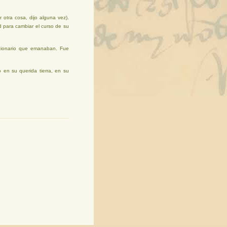
 otra cosa, dijo alguna vez).
d para cambiar el curso de su
ucionario que emanaban. Fue
 en su querida tierra, en su