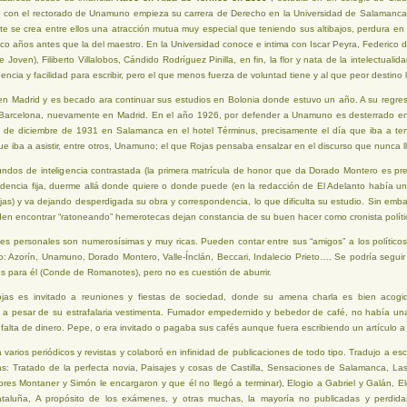
o con el rectorado de Unamuno empieza su carrera de Derecho en la Universidad de Salamanca.
e se crea entre ellos una atracción mutua muy especial que teniendo sus altibajos, perdura en 
nco años antes que la del maestro. En la Universidad conoce e intima con Iscar Peyra, Federico 
e Joven), Filiberto Villalobos, Cándido Rodríguez Pinilla, en fin, la flor y nata de la intelectuali
gencia y facilidad para escribir, pero el que menos fuerza de voluntad tiene y al que peor destino 
en Madrid y es becado ara continuar sus estudios en Bolonia donde estuvo un año. A su regres
Barcelona, nuevamente en Madrid. En el año 1926, por defender a Unamuno es desterrado en
 de diciembre de 1931 en Salamanca en el hotel Términus, precisamente el día que iba a te
e iba a asistir, entre otros, Unamuno; el que Rojas pensaba ensalzar en el discurso que nunca ll
undos de inteligencia contrastada (la primera matrícula de honor que da Dorado Montero es p
sidencia fija, duerme allá donde quiere o donde puede (en la redacción de El Adelanto había 
s) y va dejando desperdigada su obra y correspondencia, lo que dificulta su estudio. Sin embarg
en encontrar “ratoneando” hemerotecas dejan constancia de su buen hacer como cronista políti
es personales son numerosísimas y muy ricas. Pueden contar entre sus “amigos” a los políticos
o: Azorín, Unamuno, Dorado Montero, Valle-Ínclán, Beccari, Indalecio Prieto…. Se podría segui
s para él (Conde de Romanotes), pero no es cuestión de aburrir.
as es invitado a reuniones y fiestas de sociedad, donde su amena charla es bien acogid
 a pesar de su estrafalaria vestimenta. Fumador empedernido y bebedor de café, no había un
r falta de dinero. Pepe, o era invitado o pagaba sus cafés aunque fuera escribiendo un artículo a
 varios periódicos y revistas y colaboró en infinidad de publicaciones de todo tipo. Tradujo a esc
ras: Tratado de la perfecta novia, Paisajes y cosas de Castilla, Sensaciones de Salamanca, La
tores Montaner y Simón le encargaron y que él no llegó a terminar), Elogio a Gabriel y Galán,
ataluña, A propósito de los exámenes, y otras muchas, la mayoría no publicadas y perdi