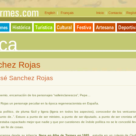
English
|
Français
Inicio
|
Contacta
|
Regíst
ica
hez Rojas
osé Sanchez Rojas
ohemio, encarnación de los personajes “valleinclanescos”, Pepe…
Rojas un personaje peculiar en la época regeneracionista en España.
sta político, de pluma fácil y ligera (ligera en todos los aspectos), conocedor de los vericu
nto de..”. Estuvo a punto de ser ministro, a punto de ser diputado, a punto de ser cronista ofi
estaba capacitado mejor que nadie y que por cuestiones de índole política no se le concedió lle
sin fin de cosas.
azarosa desde su infancia.
Nace en Alba de Tormes en 1885
, estudia en un colegio de Ciu