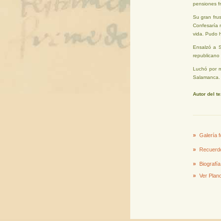
pensiones f
Su gran frus
Confesaría m
vida. Pudo h
Ensalzó a S
republicano 
Luchó por m
Salamanca.
Autor del te
»
Galería f
»
Recuerdo
»
Biografía
»
Ver Plano